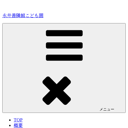
コ
ン
永井善隣館こども園
テ
ン
ツ
へ
ス
キ
ッ
プ
メニュー
TOP
概要