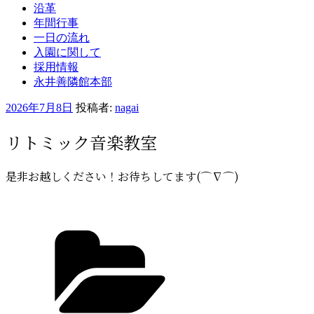
沿革
年間行事
一日の流れ
入園に関して
採用情報
永井善隣館本部
投
2026年7月8日
投稿者:
nagai
稿
リトミック音楽教室
日:
是非お越しください！お待ちしてます(⌒∇⌒)
カ
テ
ゴ
リ
ー